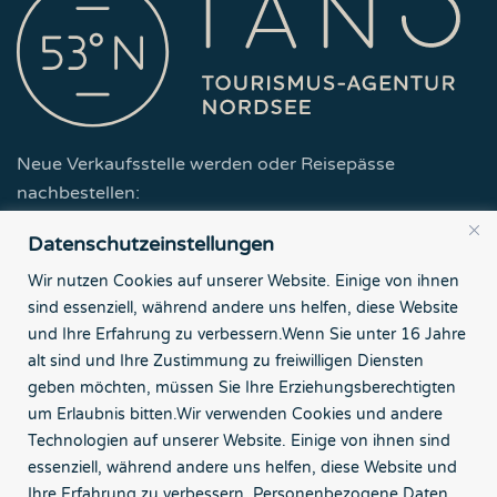
Neue Verkaufsstelle werden oder Reisepässe
nachbestellen:
Datenschutzeinstellungen
Zur Partner-Seite
Wir nutzen Cookies auf unserer Website. Einige von ihnen
sind essenziell, während andere uns helfen, diese Website
Tourismus-Agentur Nordsee GmbH
und Ihre Erfahrung zu verbessern.
Wenn Sie unter 16 Jahre
Börsenstr. 7
alt sind und Ihre Zustimmung zu freiwilligen Diensten
26382 Wilhelmshaven
geben möchten, müssen Sie Ihre Erziehungsberechtigten
um Erlaubnis bitten.
Wir verwenden Cookies und andere
Kontakt
Technologien auf unserer Website. Einige von ihnen sind
essenziell, während andere uns helfen, diese Website und
Impressum
Ihre Erfahrung zu verbessern.
Personenbezogene Daten