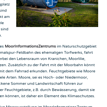
gplatz
sind
ekt am
ele
 sind
.
des
MoorInformationsZentrums
im Naturschutzgebiet
hmalspur-Feldbahn des ehemaligen Torfwerks, fahrt
erbei den Lebensraum von Kranichen, Moorlilie,
en. Zusätzlich zu der Fahrt mit der Moorbahn könnt
 mit dem Fahrrad erkunden. Feuchtgebiete wie Moore
ele Arten. Moore, sei es Hoch- oder Niedermoor,
ockene Sommer und Landwirtschaft führen zur
er Feuchtgebiete, z.B. durch Bewässerung, damit sie
en können, ist daher ein Element des Klimaschutzes.