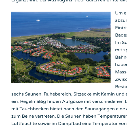
Ergänzt wird der Ausflug ins Moor durch eine intera
Um e
abzur
Eintri
Bades
Im S
mit s
Bahne
haben
Massa
Zwisc
Resta
sechs Saunen, Ruhebereich, Sitzecke mit Kamin und
ein. Regelmäßig finden Aufgüsse mit verschiedenen D
mit Tauchbecken bietet nach den Saunagängen eine 
zum Beine vertreten. Die Saunen haben Temperaturen
Luftfeuchte sowie im Dampfbad eine Temperatur von 