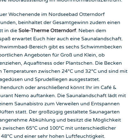
ktive Moorausstellung im MoorInformationsZentrum.
uer Wochenende im Nordseebad Otterndorf
unden, beinhaltet der Gesamtgewinn zudem einen
tt in die
Sole-Therme Otterndorf
. Neben dem
paß erwartet Euch hier auch eine Saunalandschaft.
chwimmbad-Bereich gibt es sechs Schwimmbecken
portlichen Angeboten für Groß und Klein, ob
nziehen, Aquafitness oder Plantschen. Die Becken
 Temperaturen zwischen 24°C und 32°C und sind mit
gedüsen und Sprudelliegen ausgestattet.
hendurch oder anschließend könnt Ihr im Café &
urant Nemo auftanken. Die Saunalandschaft lädt mit
 einem Saunabistro zum Verweilen und Entspannen
üften statt. Der großzügig gestaltete Saunagarten
angenehme Abkühlung und besitzt die Möglichkeit
 zwischen 65°C und 100°C mit unterschiedlicher
48°C und einer sehr hohen Luftfeuchtigkeit.