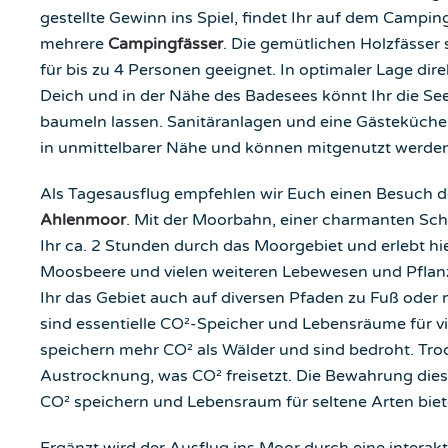
gestellte Gewinn ins Spiel, findet Ihr auf dem Campin
mehrere
Campingfässer
. Die gemütlichen Holzfässer 
für bis zu 4 Personen geeignet. In optimaler Lage dir
Deich und in der Nähe des Badesees könnt Ihr die Se
baumeln lassen. Sanitäranlagen und eine Gästeküche
in unmittelbarer Nähe und können mitgenutzt werden
Als Tagesausflug empfehlen wir Euch einen Besuch 
Ahlenmoor
. Mit der Moorbahn, einer charmanten Sc
Ihr ca. 2 Stunden durch das Moorgebiet und erlebt hi
Moosbeere und vielen weiteren Lebewesen und Pflanz
Ihr das Gebiet auch auf diversen Pfaden zu Fuß oder
sind essentielle CO²-Speicher und Lebensräume für vi
speichern mehr CO² als Wälder und sind bedroht. Tr
Austrocknung, was CO² freisetzt. Die Bewahrung dies
CO² speichern und Lebensraum für seltene Arten biet