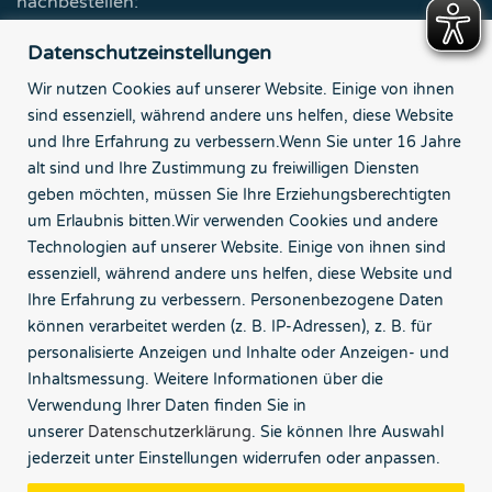
nachbestellen:
Datenschutzeinstellungen
Zur Partner-Seite
Wir nutzen Cookies auf unserer Website. Einige von ihnen
sind essenziell, während andere uns helfen, diese Website
Tourismus-Agentur Nordsee GmbH
und Ihre Erfahrung zu verbessern.
Wenn Sie unter 16 Jahre
Börsenstr. 7
alt sind und Ihre Zustimmung zu freiwilligen Diensten
26382 Wilhelmshaven
geben möchten, müssen Sie Ihre Erziehungsberechtigten
um Erlaubnis bitten.
Wir verwenden Cookies und andere
Kontakt
Technologien auf unserer Website. Einige von ihnen sind
essenziell, während andere uns helfen, diese Website und
Impressum
Ihre Erfahrung zu verbessern.
Personenbezogene Daten
können verarbeitet werden (z. B. IP-Adressen), z. B. für
Datenschutz
personalisierte Anzeigen und Inhalte oder Anzeigen- und
Inhaltsmessung.
Weitere Informationen über die
Bildnachweise
Verwendung Ihrer Daten finden Sie in
unserer
Datenschutzerklärung
.
Sie können Ihre Auswahl
Barrierefreiheitserklärung
jederzeit unter Einstellungen widerrufen oder anpassen.