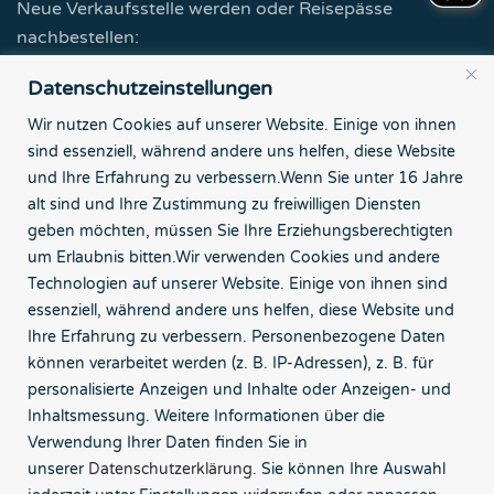
Neue Verkaufsstelle werden oder Reisepässe
nachbestellen:
Datenschutzeinstellungen
Zur Partner-Seite
Wir nutzen Cookies auf unserer Website. Einige von ihnen
sind essenziell, während andere uns helfen, diese Website
Tourismus-Agentur Nordsee GmbH
und Ihre Erfahrung zu verbessern.
Wenn Sie unter 16 Jahre
Börsenstr. 7
alt sind und Ihre Zustimmung zu freiwilligen Diensten
26382 Wilhelmshaven
geben möchten, müssen Sie Ihre Erziehungsberechtigten
um Erlaubnis bitten.
Wir verwenden Cookies und andere
Kontakt
Technologien auf unserer Website. Einige von ihnen sind
essenziell, während andere uns helfen, diese Website und
Impressum
Ihre Erfahrung zu verbessern.
Personenbezogene Daten
können verarbeitet werden (z. B. IP-Adressen), z. B. für
Datenschutz
personalisierte Anzeigen und Inhalte oder Anzeigen- und
Inhaltsmessung.
Weitere Informationen über die
Bildnachweise
Verwendung Ihrer Daten finden Sie in
unserer
Datenschutzerklärung
.
Sie können Ihre Auswahl
Barrierefreiheitserklärung