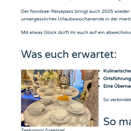
Der Nordsee-Reisepass bringt auch 2025 wieder e
unvergessliches Urlaubswochenende in der mari
Mit etwas Glück dürft ihr euch auf ein abwechsl
Was euch erwartet:
Kulinarische
Ortsführun
Eine Überna
So verbinde
So ma
Teekontor Greetsiel