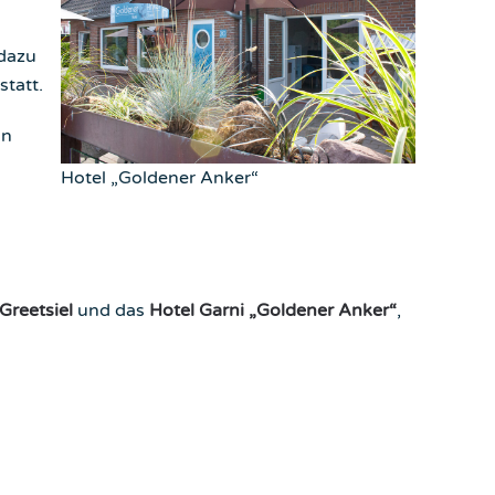
 dazu
statt.
in
Hotel „Goldener Anker“
reetsiel
und das
Hotel Garni „Goldener Anker“
,