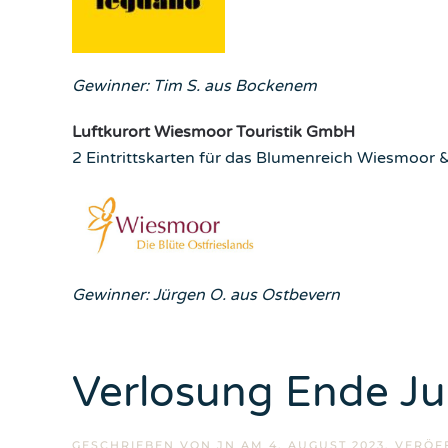
Gewinner: Tim S. aus Bockenem
Luftkurort Wiesmoor Touristik Gmb
H
2 Eintrittskarten für das Blumenreich Wiesmoor &
Gewinner: Jürgen O. aus Ostbevern
Verlosung Ende Ju
GESCHRIEBEN VON
JN
AM
4. AUGUST 2023
. VERÖF