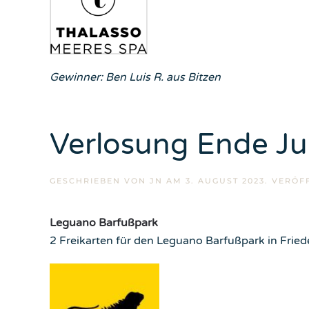
Gewinner: Ben Luis R. aus Bitzen
Verlosung Ende Jul
GESCHRIEBEN VON
JN
AM
3. AUGUST 2023
. VERÖF
Leguano Barfußpark
2 Freikarten für den Leguano Barfußpark in Frie