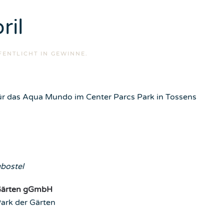
ril
FENTLICHT IN
GEWINNE
.
für das Aqua Mundo im Center Parcs Park in Tossens
bostel
 Gärten gGmbH
Park der Gärten