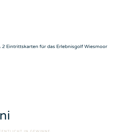
 2 Eintrittskarten für das Erlebnisgolf Wiesmoor
ni
FENTLICHT IN
GEWINNE
.