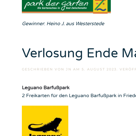
Gewinner
:
Heino J. aus Westerstede
Verlosung Ende M
GESCHRIEBEN VON
JN
AM
5. AUGUST 2023
. VERÖF
Leguano Barfußpark
2 Freikarten für den Leguano Barfußpark in Frie