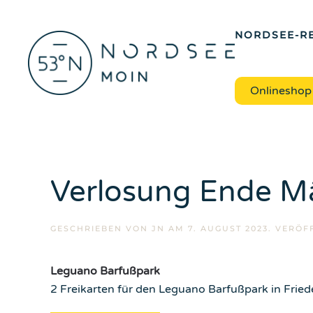
Zum Hauptinhalt springen
NORDSEE-RE
Onlineshop
Verlosung Ende M
GESCHRIEBEN VON
JN
AM
7. AUGUST 2023
. VERÖF
Leguano Barfußpark
2 Freikarten für den Leguano Barfußpark in Frie