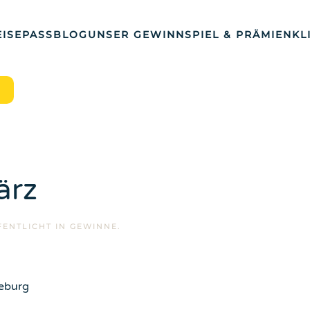
ISEPASS
BLOG
UNSER GEWINNSPIEL & PRÄMIEN
KL
ärz
FENTLICHT IN
GEWINNE
.
deburg