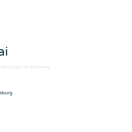
ai
FENTLICHT IN
GEWINNE
.
deburg